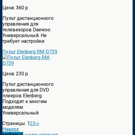
Цена: 360 р
Пульт дистанционного
управления для
телевизоров Daewoo.
Универсальный. Не
требует настройки
Пульт Elenberg RM-D739
Цена: 230 р
Пульт дистанционного
управления для DVD
плееров Elenberg.
Подходит к многим
моделям.
Универсальный
Страницы:
1
2
3
›
»
Наверх
мобильн.
компьютерная