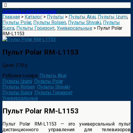
Антенна Центр Воронеж
Главная
>
Каталог
>
Пульты
>
Пульты Akai
,
Пульты Izumi
,
Пульты Polar
,
Пульты Rolsen
,
Пульты Shivaki
,
Пульты
Supra
,
Пульты Горизонт
,
Универсальные
> Пульт Polar
RM-L1153
Пульт Polar RM-L1153
Цена: 370 р
Рубрика товара:
Пульты Akai
,
Пульты Izumi
,
Пульты Polar
,
Пульты Rolsen
,
Пульты Shivaki
,
Пульты Supra
,
Пульты Горизонт
,
Универсальные
Пульт Polar RM-L1153
Пульт Polar RM-L1153 — это универсальный пульт
дистанционного управления для телевизоров