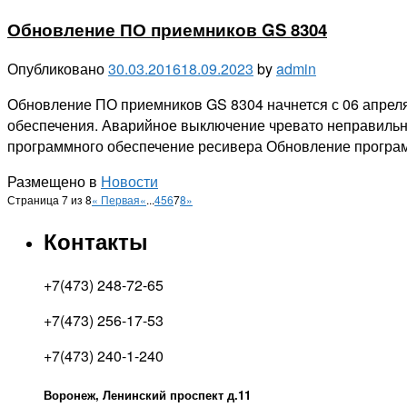
Обновление ПО приемников GS 8304
Опубликовано
30.03.2016
18.09.2023
by
admin
Обновление ПО приемников GS 8304 начнется с 06 апреля
обеспечения. Аварийное выключение чревато неправильной
программного обеспечение ресивера Обновление програм
Размещено в
Новости
Навигация
Страница 7 из 8
« Первая
«
...
4
5
6
7
8
»
по
Контакты
записям
+7(473) 248-72-65
+7(473) 256-17-53
+7(473) 240-1-240
Воронеж, Ленинский проспект д.11