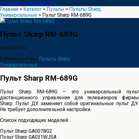
Антенна Центр Воронеж
Главная
>
Каталог
>
Пульты
>
Пульты Sharp
,
Универсальные
> Пульт Sharp RM-689G
Пульт Sharp RM-689G
Цена: 220 р
Рубрика товара:
Пульты Sharp
,
Универсальные
Пульт Sharp RM-689G
Пульт Sharp RM-689G — это универсальный пульт
дистанционного управления для телевизоров фирмы
Sharp. Пульт ДУ заменяет собой оригинальные пульт ДУ.
Не требует дополнительной настройки.
Список подходящих моделей:
Пульт Sharp GA007BG2
Пульт Sharp GA031WJSA