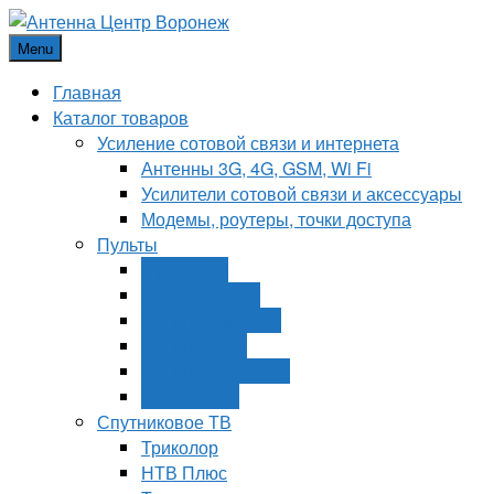
Menu
Главная
Каталог товаров
Усиление сотовой связи и интернета
Антенны 3G, 4G, GSM, Wi Fi
Усилители сотовой связи и аксессуары
Модемы, роутеры, точки доступа
Пульты
Пульты LG
Пульты Philips
Пульты Samsung
Пульты Sony
Пульты Panasonic
Пульты JVC
Спутниковое ТВ
Триколор
НТВ Плюс