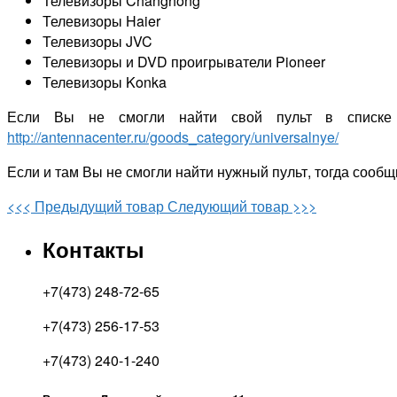
Телевизоры Changhong
Телевизоры Haier
Телевизоры JVC
Телевизоры и DVD проигрыватели Pioneer
Телевизоры Konka
Если Вы не смогли найти свой пульт в списке
http://antennacenter.ru/goods_category/universalnye/
Если и там Вы не смогли найти нужный пульт, тогда сообщ
<<< Предыдущий товар
Следующий товар >>>
Контакты
+7(473) 248-72-65
+7(473) 256-17-53
+7(473) 240-1-240