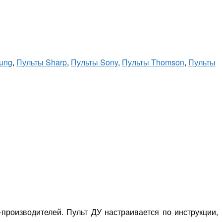
ung
,
Пульты Sharp
,
Пульты Sony
,
Пульты Thomson
,
Пульты
роизводителей. Пульт ДУ настраивается по инструкции,