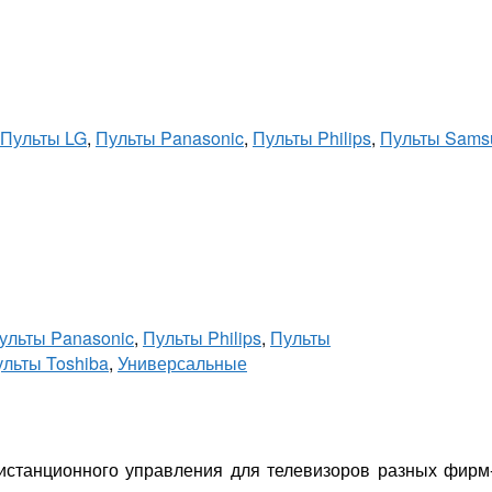
Пульты LG
,
Пульты Panasonic
,
Пульты Philips
,
Пульты Sams
ульты Panasonic
,
Пульты Philips
,
Пульты
льты Toshiba
,
Универсальные
станционного управления для телевизоров разных фирм-п