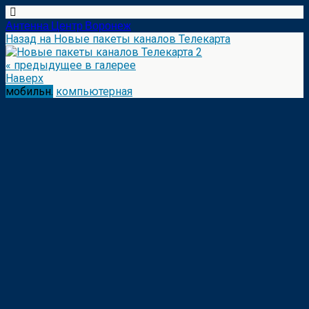
Антенна Центр Воронеж
Назад на Новые пакеты каналов Телекарта
« предыдущее в галерее
Наверх
мобильн.
компьютерная