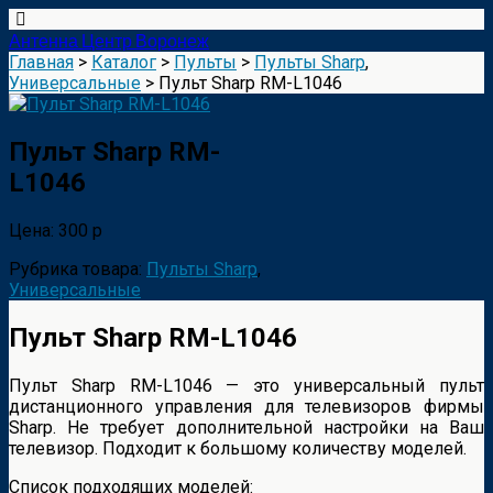
Антенна Центр Воронеж
Главная
>
Каталог
>
Пульты
>
Пульты Sharp
,
Универсальные
> Пульт Sharp RM-L1046
Пульт Sharp RM-
L1046
Цена: 300 р
Рубрика товара:
Пульты Sharp
,
Универсальные
Пульт Sharp RM-L1046
Пульт Sharp RM-L1046 — это универсальный пульт
дистанционного управления для телевизоров фирмы
Sharp. Не требует дополнительной настройки на Ваш
телевизор. Подходит к большому количеству моделей.
Список подходящих моделей: