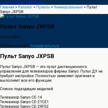
Антенна Центр Воронеж
Главная
>
Каталог
>
Пульты
>
Универсальные
> Пульт
Sanyo JXPSB
Пульт Sanyo JXPSB
Цена: 280 р
Рубрика товара:
Универсальные
Пульт Sanyo JXPSB
Пульт Sanyo JXPSB — это пульт дистанционного
управления для телевизоров фирмы Sanyo. Пульт ДУ не
требует настройки. Полностью заменяет оригинал и
выполняет все его функции.
Список подходящих моделей:
Телевизор Sanyo CE-14
Телевизор Sanyo CE-21CE1
Телевизор Sanyo CE-29FS2