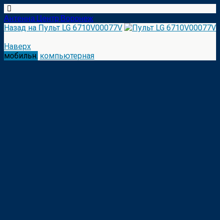
Антенна Центр Воронеж
Назад на Пульт LG 6710V00077V
Наверх
мобильн.
компьютерная