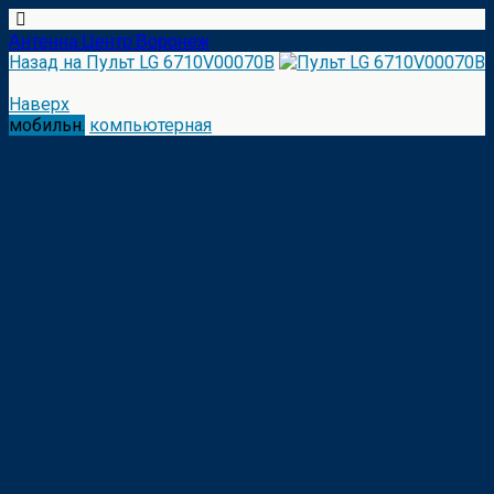
Антенна Центр Воронеж
Назад на Пульт LG 6710V00070B
Наверх
мобильн.
компьютерная