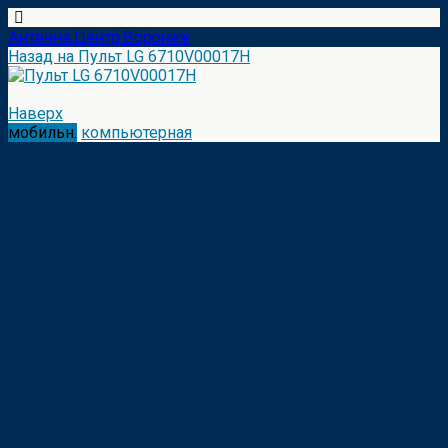
Антенна Центр Воронеж
Назад на Пульт LG 6710V00017H
Наверх
мобильн.
компьютерная