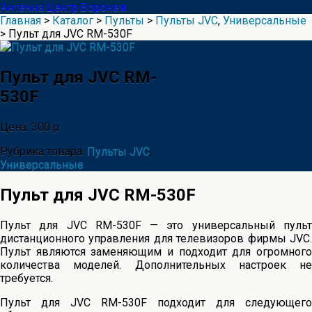
Антенна Центр Воронеж
Главная
>
Каталог
>
Пульты
>
Пульты JVC
,
Универсальные
> Пульт для JVC RM-530F
Пульт для JVC RM-
530F
Цена: 300 р
Рубрика товара:
Пульты JVC
,
Универсальные
Пульт для JVC RM-530F
Пульт для JVC RM-530F — это универсальный пульт
дистанционного управления для телевизоров фирмы JVC.
Пульт являются заменяющим и подходит для огромного
количества моделей. Дополнительных настроек не
требуется.
Пульт для JVC RM-530F подходит для следующего