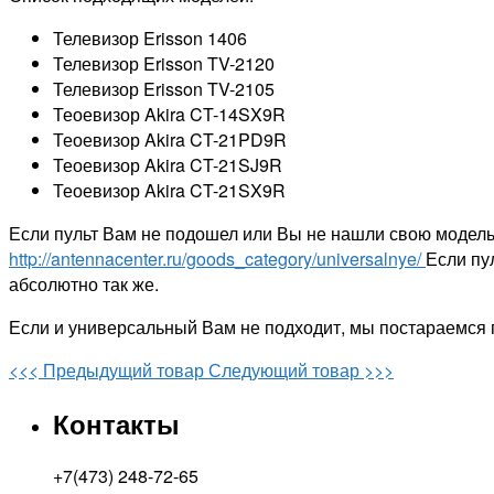
Телевизор Erisson 1406
Телевизор Erisson TV-2120
Телевизор Erisson TV-2105
Теоевизор Akira CT-14SX9R
Теоевизор Akira CT-21PD9R
Теоевизор Akira CT-21SJ9R
Теоевизор Akira CT-21SX9R
Если пульт Вам не подошел или Вы не нашли свою модель
http://antennacenter.ru/goods_category/universalnye/
Если пу
абсолютно так же.
Если и универсальный Вам не подходит, мы постараемся 
<<< Предыдущий товар
Следующий товар >>>
Контакты
+7(473) 248-72-65