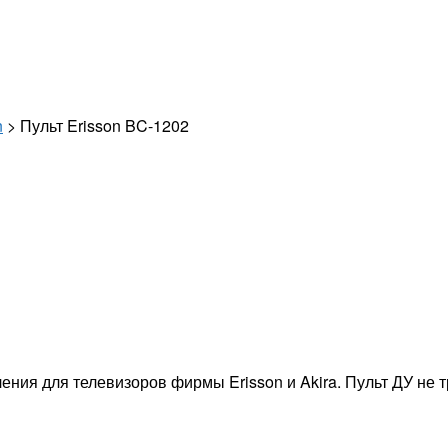
n
> Пульт Erisson BC-1202
ния для телевизоров фирмы Erisson и Akira. Пульт ДУ не тр