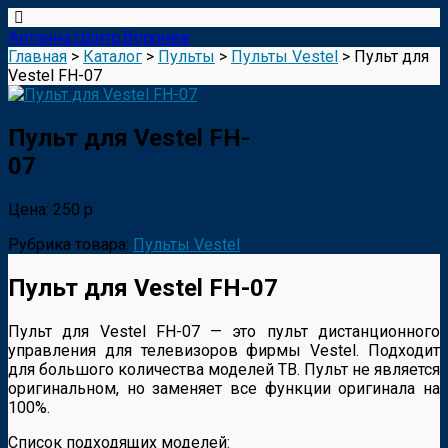
Антенна Центр Воронеж
Главная
>
Каталог
>
Пульты
>
Пульты Vestel
> Пульт для
Vestel FH-07
Пульт для Vestel FH-
07
Цена: 250 р
Рубрика товара:
Пульты Vestel
Пульт для Vestel FH-07
Пульт для Vestel FH-07 — это пульт дистанционного
управления для телевизоров фирмы Vestel. Подходит
для большого количества моделей ТВ. Пульт не является
оригинальном, но заменяет все функции оригинала на
100%.
Список подходящих моделей: