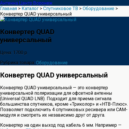
Антенна Центр Воронеж
Главная
>
Каталог
>
Спутниковое ТВ
>
Оборудование
>
Конвертер QUAD универсальный
Конвертер QUAD
универсальный
Цена: 1700 р
Рубрика товара:
Оборудование
Конвертер QUAD универсальный
Конвертер QUAD универсальный — это конвертер
универсальной поляризации для офсетной антенны
(Universal QUAD LNB). Подходит для приема сигнала
большинства спутников, кроме «Триколор» и «НТВ-Плюс».
Позволяет подключить 4 спутниковых ресивера или CAM-
модуля и смотреть их независимо друг от друга.
Конвертер на один выход под кабель 6 мм. Например —