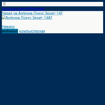
Антенна Центр Воронеж
Назад на Антенна Локус Зенит-14F
Наверх
мобильн.
компьютерная