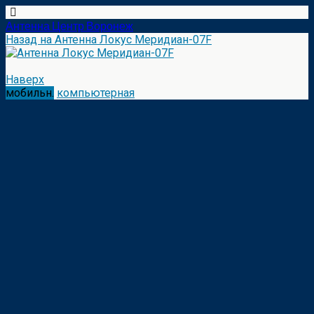
Антенна Центр Воронеж
Назад на Антенна Локус Меридиан-07F
Наверх
мобильн.
компьютерная