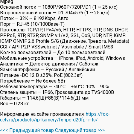
Mjpeg
Основной поток — 1080P/960P/720P/D1 (1 ~ 25 к/с)
Второстепенный поток — D1 704х576 (1 ~ 25 к/с)
Поток — 32K ~ 8192Kbps, Авто
Порт — RJ-45 (10/100Base-T)
Протоколы TCP/IP, IPv4/v6, HTTP, HTTPS, FTP, DNS, DHCP,
PPPoE, RTP, RTSP, SNMP v.1/v.2, SSL, QoS, UDP, NTP, IGMP,
ICMP ONVIF 2.6 Profile S/G (Движение, Тревога, Metadata)
CGI / API P2P VSSweb.net / Vssmobile / Smart IMS3
Кол-во пользователей — До 10 пользователей
Мобильные устройства — iPhone, iPad, Android, Windows
Аналитика — Детектор движения / Саботаж
Язык интерфейса — Русский / Английский
Питание -DC 12 В ±25%, PoE (802.3af)
Потребление — Не более 5Вт
Рабочая температура — -40°C … +60°C, 10% … 90%
Степень защиты — IP66, Грозозащита до TVS4000В
Габариты — 114.6(Ш)*88(В)*114.6(Д) мм
Вес — 0.28 кг
Информация на сайте производителя:
https://fox-
cctv.ru/products/ip-kamery/fx-ipc-d20fp-ir-ls/
<<< Предыдущий товар
Следующий товар >>>