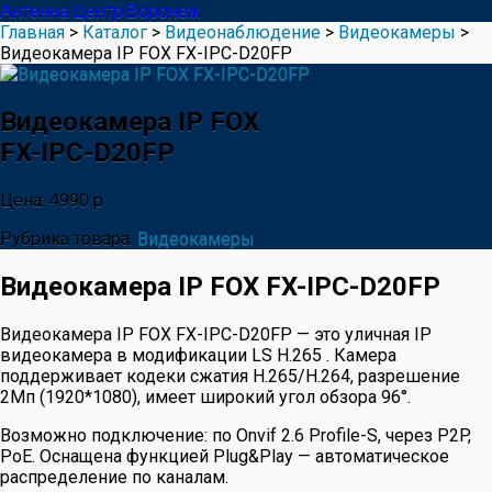
Антенна Центр Воронеж
Главная
>
Каталог
>
Видеонаблюдение
>
Видеокамеры
>
Видеокамера IP FOX FX-IPC-D20FP
Видеокамера IP FOX
FX-IPC-D20FP
Цена: 4990 р
Рубрика товара:
Видеокамеры
Видеокамера IP FOX FX-IPC-D20FP
Видеокамера IP FOX FX-IPC-D20FP — это уличная IP
видеокамера в модификации LS H.265 . Камера
поддерживает кодеки сжатия H.265/H.264, разрешение
2Мп (1920*1080), имеет широкий угол обзора 96°.
Возможно подключение: по Onvif 2.6 Profile-S, через P2P,
РоE. Оснащена функцией Plug&Play — автоматическое
распределение по каналам.