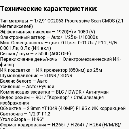
Технические характеристики:
Тип матрицы — 1/2,9” GC2063 Progressive Scan CMOS (2.1
Мегапикселей)
Эффективные пиксели — 1920(H) × 1080 (V)
Электронный затвор — Auto/ 1/25s-1/10000s
Мин. Освещенность — цвет: 0 Цвет: 0.01 Лк / F1.2, Ч/Б:
0.001 Лк, 0 Лк (ИК вкл.)
Сигнал / шум — ≥ 50db (AGC OFF)
Переключение день/ночь — Электромеханический ИК-
фильтр
ИК подсветка — ИК прожектор (850нм) до 25м
Шумоподавление — 2DNR / 3DNR
Баланс белого — Авто
Усиление — Авто/Ручной
Компенсация засветки — BLC / DWDR / Антитуман
Видео режим — ROI / “Коридор” / Стабилизация
изображения
Объектив — 2.8mm YT1049 (4.0MP) F1.85 с ИК коррекцией
Светосила — 1/2.9″ F1.2
Угол обзора — H: 96°
Формат кодирования — H.265+ / H.264+ / H.264 (H/M/B)/