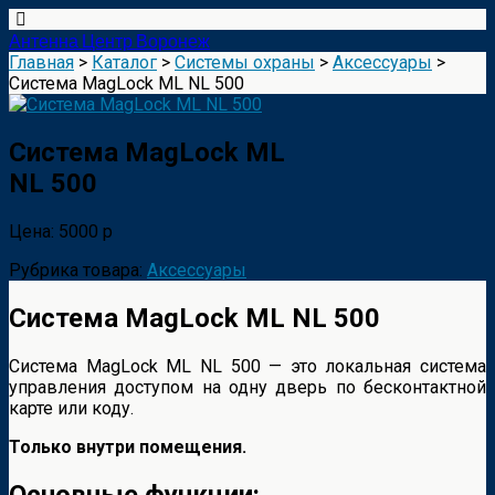
Антенна Центр Воронеж
Главная
>
Каталог
>
Системы охраны
>
Аксессуары
>
Система MagLock ML NL 500
Система MagLock ML
NL 500
Цена: 5000 р
Рубрика товара:
Аксессуары
Система MagLock ML NL 500
Система MagLock ML NL 500 — это локальная система
управления доступом на одну дверь по бесконтактной
карте или коду.
Только внутри помещения.
Основные функции: