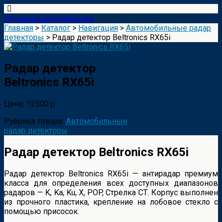
Антенна Центр Воронеж
Главная
>
Каталог
>
Навигация
>
Автомобильные радар
детекторы
> Радар детектор Beltronics RX65i
Радар детектор
Beltronics RX65i
Цена: 12500 р
Рубрика товара:
Автомобильные
радар детекторы
Радар детектор Beltronics RX65i
Радар детектор Beltronics RX65i — антирадар премиум
класса для определения всех доступных диапазонов
радаров — K, Ka, Ku, X, POP, Стрелка СТ. Корпус выполнен
из прочного пластика, крепление на лобовое стекло с
помощью присосок.