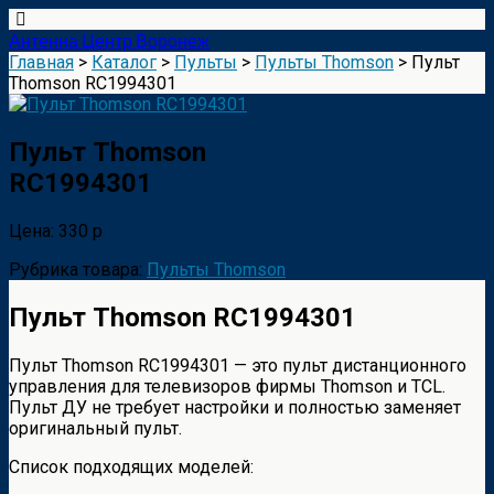
Антенна Центр Воронеж
Главная
>
Каталог
>
Пульты
>
Пульты Thomson
> Пульт
Thomson RC1994301
Пульт Thomson
RC1994301
Цена: 330 р
Рубрика товара:
Пульты Thomson
Пульт Thomson RC1994301
Пульт Thomson RC1994301 — это пульт дистанционного
управления для телевизоров фирмы Thomson и TCL.
Пульт ДУ не требует настройки и полностью заменяет
оригинальный пульт.
Список подходящих моделей: