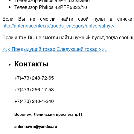
Телевизор Philips 42PFL5322S/60
Телевизор Philips 42PFP5332/10
Если Вы не смогли найти свой пульт в списке
http://antennacenter.ru/goods_category/universalnye/
Если и там Вы не смогли найти нужный пульт, тогда сообщ
<<< Предыдущий товар
Следующий товар >>>
Контакты
+7(473) 248-72-65
+7(473) 256-17-53
+7(473) 240-1-240
Воронеж, Ленинский проспект д.11
antennavrn@yandex.ru