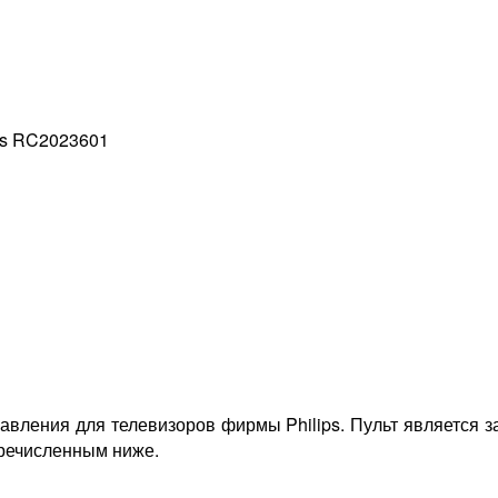
ips RC2023601
равления для телевизоров фирмы Philips. Пульт является
еречисленным ниже.