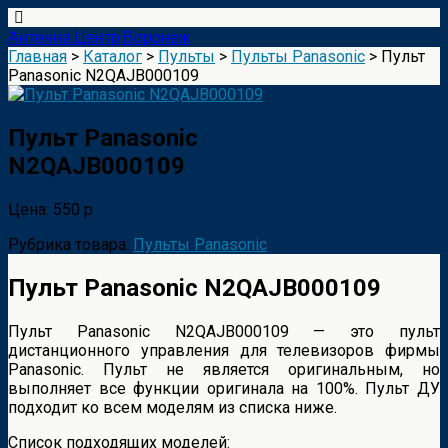
Антенна Центр Воронеж
Главная
>
Каталог
>
Пульты
>
Пульты Panasonic
> Пульт
Panasonic N2QAJB000109
Пульт Panasonic
N2QAJB000109
Цена: 550 р
Рубрика товара:
Пульты Panasonic
Пульт Panasonic N2QAJB000109
Пульт Panasonic N2QAJB000109 — это пульт
дистанционного управления для телевизоров фирмы
Panasonic. Пульт не является оригинальным, но
выполняет все функции оригинала на 100%. Пульт ДУ
подходит ко всем моделям из списка ниже.
Список подходящих моделей: