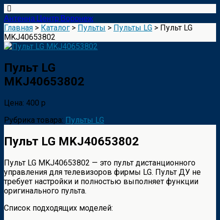
Антенна Центр Воронеж
Главная
>
Каталог
>
Пульты
>
Пульты LG
> Пульт LG
MKJ40653802
Пульт LG
MKJ40653802
Цена: 400 р
Рубрика товара:
Пульты LG
Пульт LG MKJ40653802
Пульт LG MKJ40653802 — это пульт дистанционного
управления для телевизоров фирмы LG. Пульт ДУ не
требует настройки и полностью выполняет функции
оригинального пульта.
Список подходящих моделей: