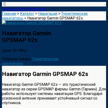
Антенна Центр Воронеж
Главная
>
Каталог
>
Навигация
>
Туристические
навигаторы
> Навигатор Garmin GPSMAP 62s
Навигатор Garmin
GPSMAP 62s
Цена: 26199 р
Рубрика товара:
Туристические
навигаторы
Навигатор Garmin GPSMAP 62s
Навигатор Garmin GPSMAP 62s — это туристический
навигатор из серии GPSMAP фирмы Garmin (Гармин). Для
работы использует системы навигации GPS. Благодаря
усиленной антенне принимает устойчивый сигнал со
спутников.