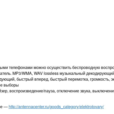
льными телефонами можно осуществить беспроводную воспр
атель. MP3/WMA, WAV lossless музыкальный декодирующий
ующий, быстрый вперед, быстрый перемотка, громкость, эк
ые выборы
йзер, воспроизведение/пауза, отключение звука, выключени
еле —
http://antennacenter.ru/goods_category/elektrotovary/