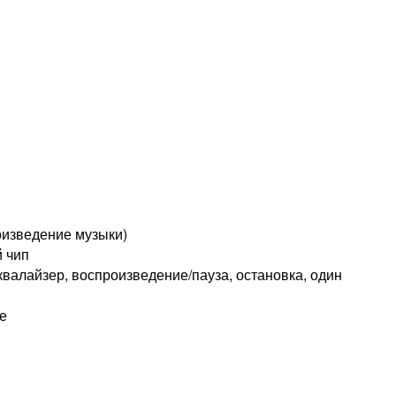
оизведение музыки)
 чип
валайзер, воспроизведение/пауза, остановка, один
е