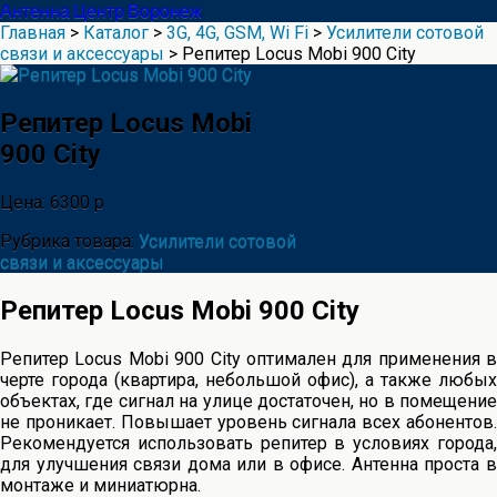
Антенна Центр Воронеж
Главная
>
Каталог
>
3G, 4G, GSM, Wi Fi
>
Усилители сотовой
связи и аксессуары
> Репитер Locus Mobi 900 City
Репитер Locus Mobi
900 City
Цена: 6300 р
Рубрика товара:
Усилители сотовой
связи и аксессуары
Репитер Locus Mobi 900 City
Репитер Locus Mobi 900 City оптимален для применения в
черте города (квартира, небольшой офис), а также любых
объектах, где сигнал на улице достаточен, но в помещение
не проникает. Повышает уровень сигнала всех абонентов.
Рекомендуется использовать репитер в условиях города,
для улучшения связи дома или в офисе. Антенна проста в
монтаже и миниатюрна.