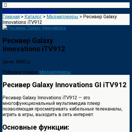
Антенна Центр Воронеж
Главная
>
Каталог
>
Медиаплееры
> Ресивер Galaxy
Innovations iTV912
Ресивер Galaxy
Innovations iTV912
Цена: 4900 р
Рубрика товара:
Медиаплееры
Ресивер Galaxy Innovations GI iTV912
Ресивер Galaxy Innovations iTV912 — это
многофункциональный мультимедиа плеер
позволяющая просматривать кабельные телеканалы,
играть в игры, выходить в сеть интернет.
Основные функции: