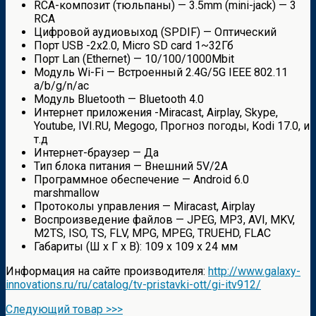
RCA-композит (тюльпаны) — 3.5mm (mini-jack) — 3
RCA
Цифровой аудиовыход (SPDIF) — Оптический
Порт USB -2х2.0, Micro SD card 1~32Гб
Порт Lan (Ethernet) — 10/100/1000Mbit
Модуль Wi-Fi — Встроенный 2.4G/5G IEEE 802.11
a/b/g/n/ac
Модуль Bluetooth — Bluetooth 4.0
Интернет приложения -Miracast, Airplay, Skype,
Youtube, IVI.RU, Megogo, Прогноз погоды, Kodi 17.0, и
т.д
Интернет-браузер — Да
Тип блока питания — Внешний 5V/2A
Программное обеспечение — Android 6.0
marshmallow
Протоколы управления — Miracast, Airplay
Воспроизведение файлов — JPEG, MP3, AVI, MKV,
M2TS, ISO, TS, FLV, MPG, MPEG, TRUEHD, FLAC
Габариты (Ш х Г х В): 109 х 109 х 24 мм
Информация на сайте производителя:
http://www.galaxy-
innovations.ru/ru/catalog/tv-pristavki-ott/gi-itv912/
Следующий товар >>>