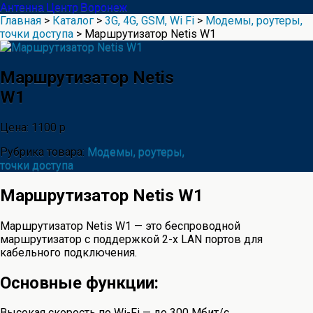
Антенна Центр Воронеж
Главная
>
Каталог
>
3G, 4G, GSM, Wi Fi
>
Модемы, роутеры,
точки доступа
> Маршрутизатор Netis W1
Маршрутизатор Netis
W1
Цена: 1100 р
Рубрика товара:
Модемы, роутеры,
точки доступа
Маршрутизатор Netis W1
Маршрутизатор Netis W1 — это беспроводной
маршрутизатор с поддержкой 2-х LAN портов для
кабельного подключения.
Основные функции:
Высокая скорость по Wi-Fi — до 300 Мбит/c