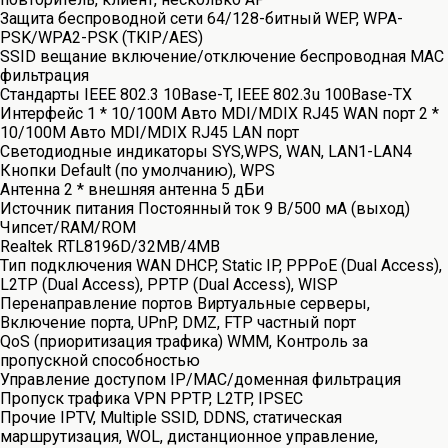
Защита беспроводной сети 64/128-битный WEP, WPA-
PSK/WPA2-PSK (TKIP/AES)
SSID вещание включение/отключение беспроводная MAC
фильтрация
Стандарты IEEE 802.3 10Base-T, IEEE 802.3u 100Base-TX
Интерфейс 1 * 10/100M Авто MDI/MDIX RJ45 WAN порт 2 *
10/100M Авто MDI/MDIX RJ45 LAN порт
Светодиодные индикаторы SYS,WPS, WAN, LAN1-LAN4
Кнопки Default (по умолчанию), WPS
Антенна 2 * внешняя антенна 5 дБи
Источник питания Постоянный ток 9 В/500 мА (выход)
Чипсет/RAM/ROM
Realtek RTL8196D/32MB/4MB
Тип подключения WAN DHCP, Static IP, PPPoE (Dual Access),
L2TP (Dual Access), PPTP (Dual Access), WISP
Перенаправление портов Виртуальные серверы,
Включение порта, UPnP, DMZ, FTP частный порт
QoS (приоритизация трафика) WMM, Контроль за
пропускной способностью
Управление доступом IP/MAC/доменная фильтрация
Пропуск трафика VPN PPTP, L2TP, IPSEC
Прочие IPTV, Multiple SSID, DDNS, статическая
маршрутизация, WOL, дистанционное управление,