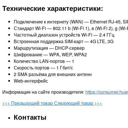
Технические характеристики:
Подключение к интернету (WAN) — Ethernet RJ-45, SI
Стандарт Wi-Fi — 802.11 b (Wi-Fi 1), a (Wi-Fi 2), g (Wi-Fi
Частотный диапазон устройств Wi-Fi — 2.4 ГГц
Встроенная поддержка SIM-карт — 4G LTE, 3G
Маршрутизация — DHCP-сервер
Шифрование — WPA, WEP, WPA2
Количество LAN-портов — 1
Скорость портов — 1 Гбит/с
2 SMA разъёма для внешних антенн
Web-интерфейс
Информация на сайте производителя:
https://consumer.hua
<<< Предыдущий товар
Следующий товар >>>
Контакты