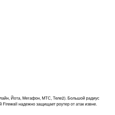
айн, Йота, Мегафон, МТС, Теле2). Большой радиус
 Firewall надежно защищает роутер от атак извне.