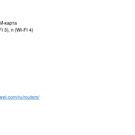
M-карта
 3), n (Wi-Fi 4)
wei.com/ru/routers/