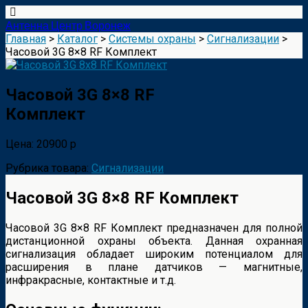
Антенна Центр Воронеж
Главная
>
Каталог
>
Системы охраны
>
Сигнализации
>
Часовой 3G 8×8 RF Комплект
Часовой 3G 8×8 RF
Комплект
Цена: 20900 р
Рубрика товара:
Сигнализации
Часовой 3G 8×8 RF Комплект
Часовой 3G 8×8 RF Комплект предназначен для полной
дистанционной охраны объекта. Данная охранная
сигнализация обладает широким потенциалом для
расширения в плане датчиков — магнитные,
инфракрасные, контактные и т.д.