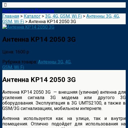
Антенна Центр Воронеж
Главная
>
Каталог
>
3G, 4G, GSM, Wi Fi
>
Антенны 3G, 4G,
GSM, Wi Fi
> Антенна KP14 2050 3G
Антенна KP14 2050 3G
Цена: 1600 р
Рубрика товара:
Антенны 3G, 4G,
GSM, Wi Fi
Антенна KP14 2050 3G
Антенна KP14 2050 3G — внешняя (уличная) антенна для
усиления сигнала 3G модема или другого 3G
оборудования. Эксплуатация в 3G UMTS2100, а также в
GSM/3G сигнализациях, мобильном интернете.
Антенна используется как на улице, так и внутри
помещения. Отлично подойдет для использования на