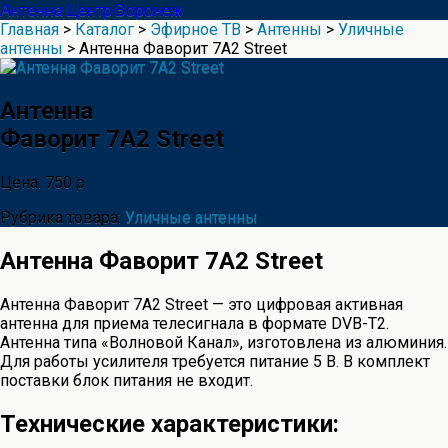
Антенна Центр Воронеж
Главная
>
Каталог
>
Эфирное ТВ
>
Антенны
>
Уличные
антенны
> Антенна Фаворит 7А2 Street
Антенна
Фаворит 7А2 Street
Цена: 750 р
Рубрика товара:
Уличные антенны
Антенна Фаворит 7А2 Street
Антенна Фаворит 7А2 Street — это цифровая активная
антенна для приема телесигнала в формате DVB-T2.
Антенна типа «Волновой Канал», изготовлена из алюминия.
Для работы усилителя требуется питание 5 В. В комплект
поставки блок питания не входит.
Технические характеристики: